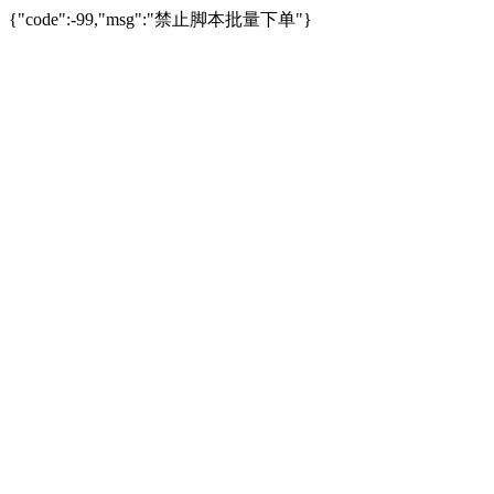
{"code":-99,"msg":"禁止脚本批量下单"}