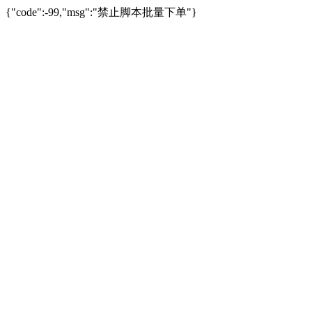
{"code":-99,"msg":"禁止脚本批量下单"}