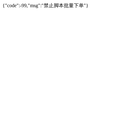
{"code":-99,"msg":"禁止脚本批量下单"}