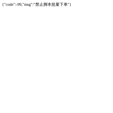
{"code":-99,"msg":"禁止脚本批量下单"}