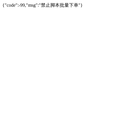
{"code":-99,"msg":"禁止脚本批量下单"}