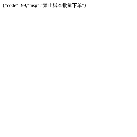
{"code":-99,"msg":"禁止脚本批量下单"}