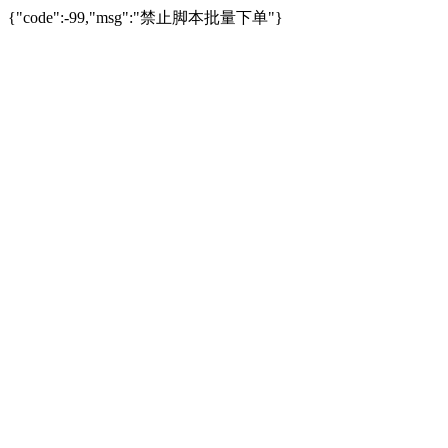
{"code":-99,"msg":"禁止脚本批量下单"}