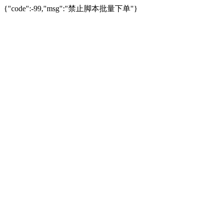
{"code":-99,"msg":"禁止脚本批量下单"}