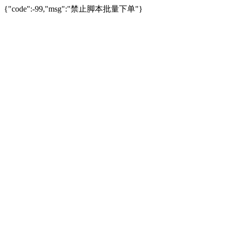
{"code":-99,"msg":"禁止脚本批量下单"}