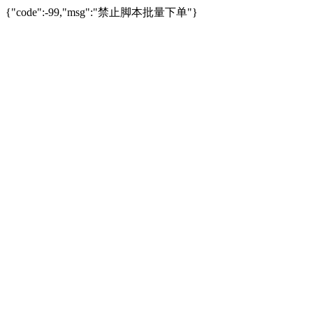
{"code":-99,"msg":"禁止脚本批量下单"}