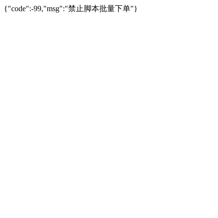
{"code":-99,"msg":"禁止脚本批量下单"}