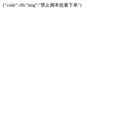
{"code":-99,"msg":"禁止脚本批量下单"}