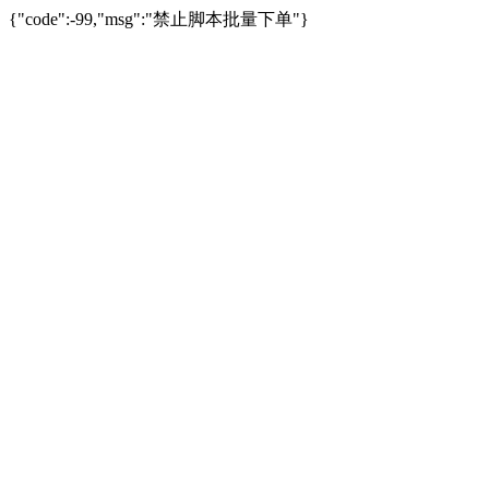
{"code":-99,"msg":"禁止脚本批量下单"}