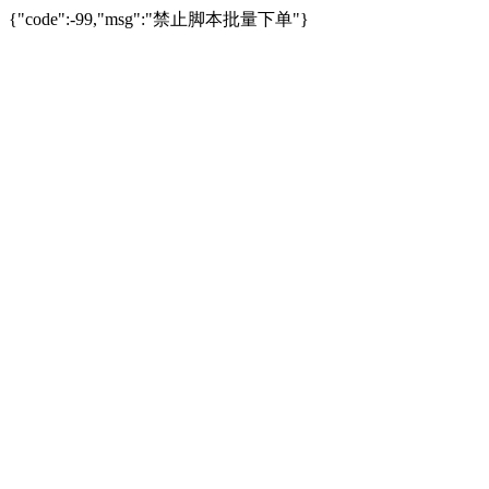
{"code":-99,"msg":"禁止脚本批量下单"}