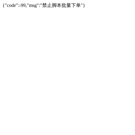
{"code":-99,"msg":"禁止脚本批量下单"}