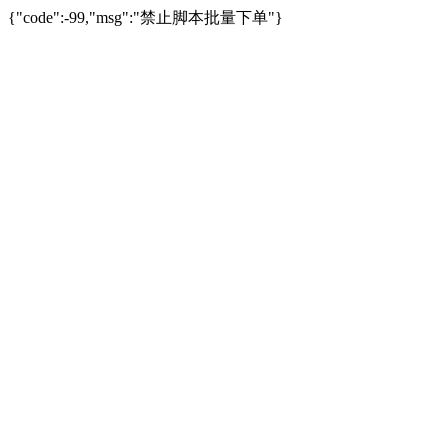
{"code":-99,"msg":"禁止脚本批量下单"}