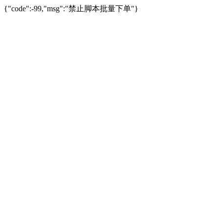
{"code":-99,"msg":"禁止脚本批量下单"}