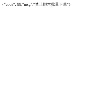
{"code":-99,"msg":"禁止脚本批量下单"}