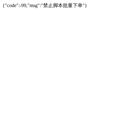
{"code":-99,"msg":"禁止脚本批量下单"}