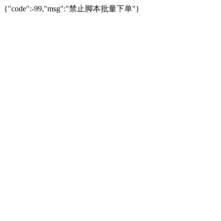
{"code":-99,"msg":"禁止脚本批量下单"}