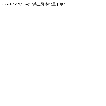
{"code":-99,"msg":"禁止脚本批量下单"}