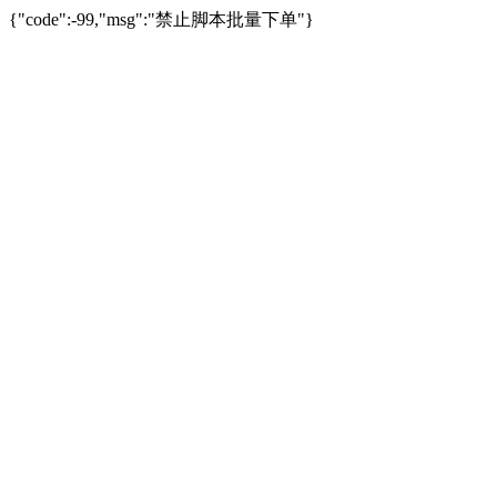
{"code":-99,"msg":"禁止脚本批量下单"}