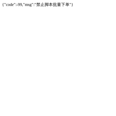
{"code":-99,"msg":"禁止脚本批量下单"}