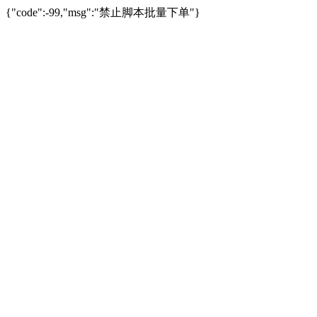
{"code":-99,"msg":"禁止脚本批量下单"}