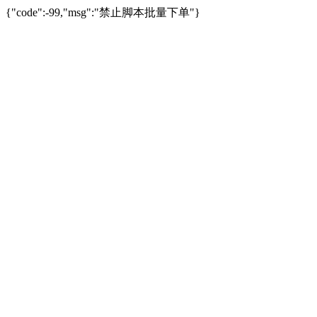
{"code":-99,"msg":"禁止脚本批量下单"}