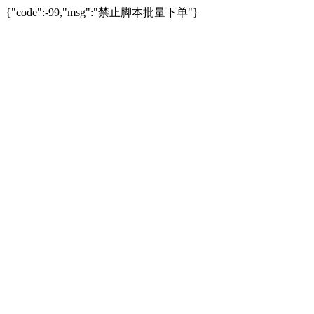
{"code":-99,"msg":"禁止脚本批量下单"}