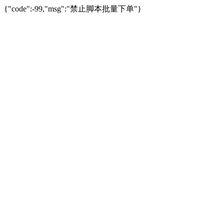
{"code":-99,"msg":"禁止脚本批量下单"}