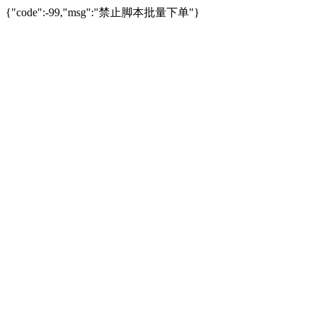
{"code":-99,"msg":"禁止脚本批量下单"}