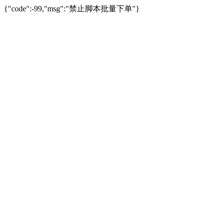
{"code":-99,"msg":"禁止脚本批量下单"}