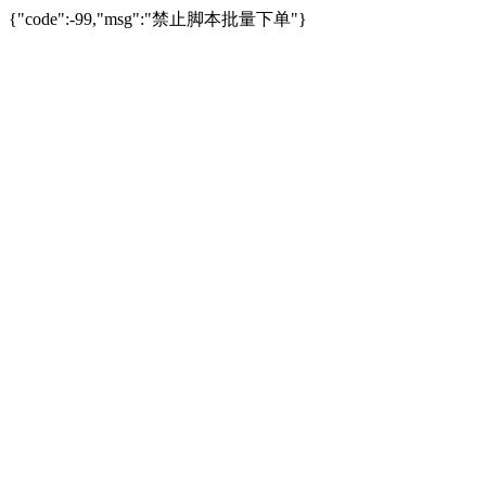
{"code":-99,"msg":"禁止脚本批量下单"}