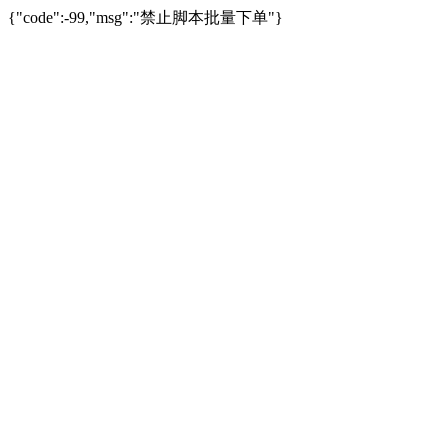
{"code":-99,"msg":"禁止脚本批量下单"}