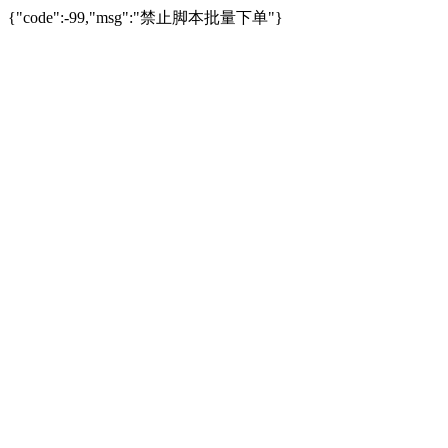
{"code":-99,"msg":"禁止脚本批量下单"}