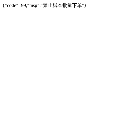
{"code":-99,"msg":"禁止脚本批量下单"}