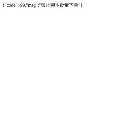
{"code":-99,"msg":"禁止脚本批量下单"}