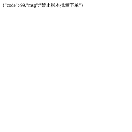
{"code":-99,"msg":"禁止脚本批量下单"}