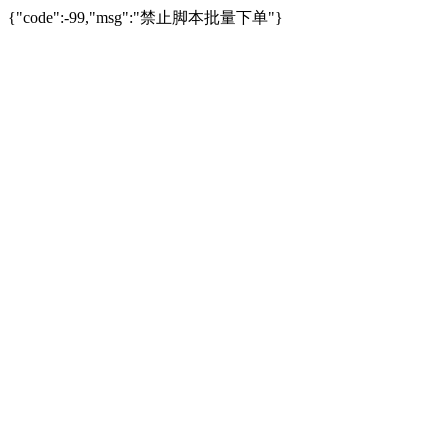
{"code":-99,"msg":"禁止脚本批量下单"}