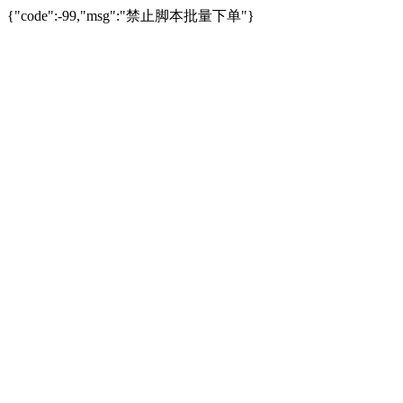
{"code":-99,"msg":"禁止脚本批量下单"}