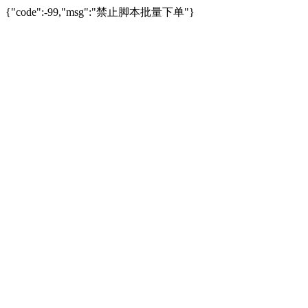
{"code":-99,"msg":"禁止脚本批量下单"}