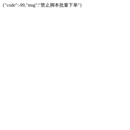
{"code":-99,"msg":"禁止脚本批量下单"}