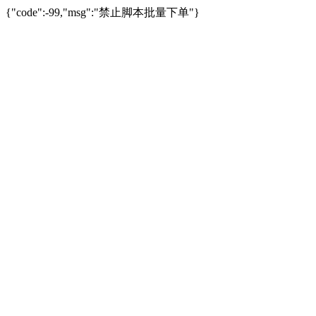
{"code":-99,"msg":"禁止脚本批量下单"}