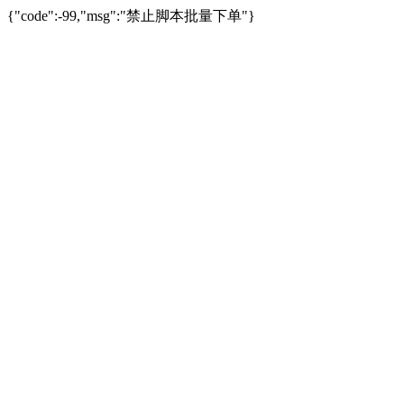
{"code":-99,"msg":"禁止脚本批量下单"}