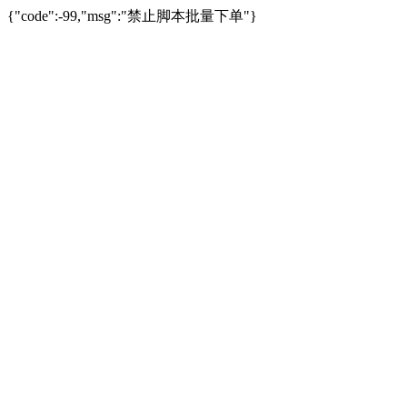
{"code":-99,"msg":"禁止脚本批量下单"}