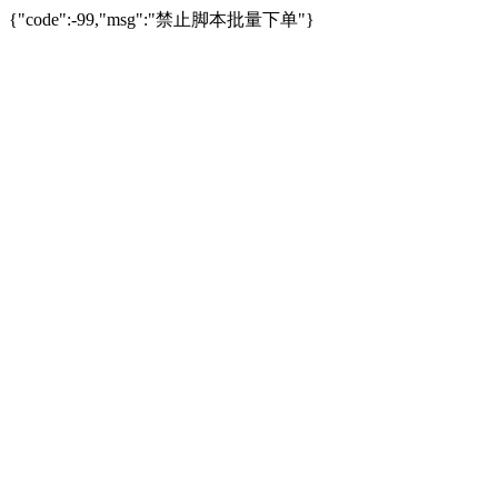
{"code":-99,"msg":"禁止脚本批量下单"}