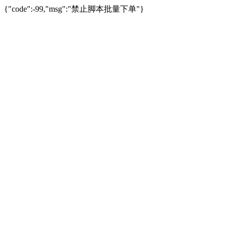
{"code":-99,"msg":"禁止脚本批量下单"}