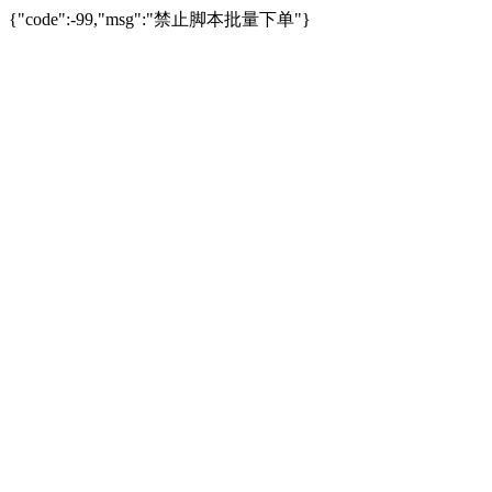
{"code":-99,"msg":"禁止脚本批量下单"}