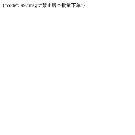
{"code":-99,"msg":"禁止脚本批量下单"}