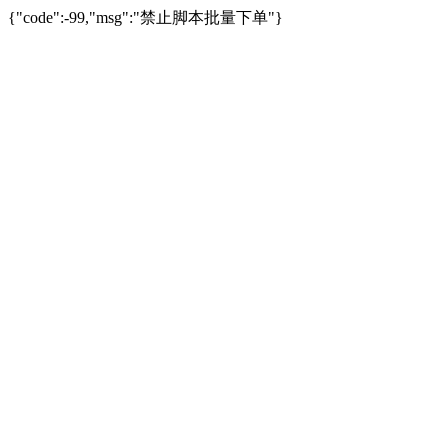
{"code":-99,"msg":"禁止脚本批量下单"}